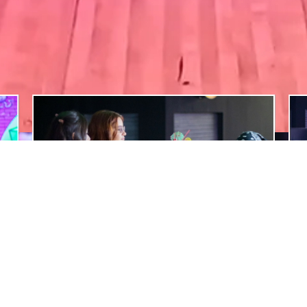
Bar
Menú variado de platos clásicos y
on